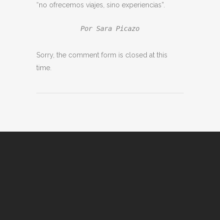
“no ofrecemos viajes, sino experiencias”.
Por Sara Picazo
Sorry, the comment form is closed at this
time.